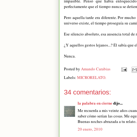
impasible. Pensó que había enloquecido
perfectamente que el tiempo nunca se detien
Pero aquella tarde era diferente. Por mucho
universo existe, el tiempo proseguía su cami
Ese silencio absoluto, esa ausencia total de r
¿Y aquellos gestos lejanos...? Él sabía que e
Nunca.
Posted by
Amando Carabias
Labels:
MICRORELATO.
34 comentarios:
la palabra en cierne
dijo...
Me recuerda a mis veinte años cuand
saber cómo serían las cosas. Me equ
Buenas noches abrazada a tu relato.
20 enero, 2010