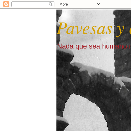
Pavesas y 
Nada que sea humano m