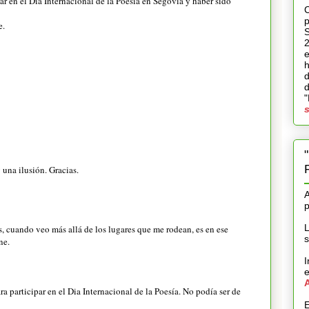
ar en el Día Internacional de la Poesía en Segovia y haber sido
C
p
e.
S
e
h
d
d
"
s
 una ilusión. Gracias.
A
L
, cuando veo más allá de los lugares que me rodean, es en ese
s
ne.
I
a participar en el Dia Internacional de la Poesía. No podía ser de
E