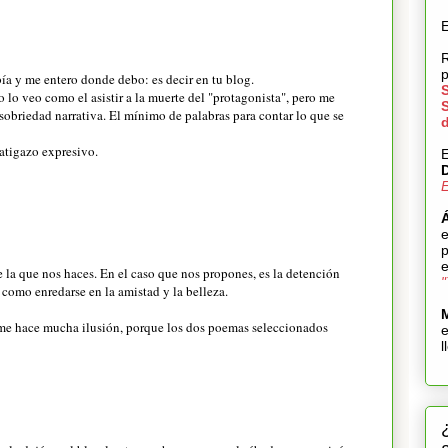
E
R
ía y me entero donde debo: es decir en tu blog.
 lo veo como el asistir a la muerte del "protagonista", pero me
sobriedad narrativa. El mínimo de palabras para contar lo que se
latigazo expresivo.
E
E
e
p
e
e la que nos haces. En el caso que nos propones, es la detención
"
 como enredarse en la amistad y la belleza.
 me hace mucha ilusión, porque los dos poemas seleccionados
l