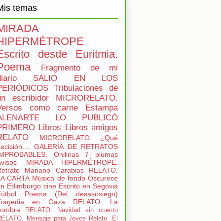
Mis temas
MIRADA
HIPERMÉTROPE
Escrito desde Euritmia.
Poema
Fragmento de mi
iario
SALIO EN LOS
PERIÓDICOS
Tribulaciones de
un escribidor
MICRORELATO.
Versos como carne
Estampa
ALENARTE LO PUBLICÓ
PRIMERO
Libros
Libros amigos
RELATO
MICRORELATO ¿Qué
ecisión....
GALERÍA DE RETRATOS
IMPROBABLES.
Onilirias
7 plumas
visos
MIRADA HIPERMÉTROPE.
etrato
Mariano Carabias
RELATO.
LA CARTA
Música de fondo
Oscurece
en Edimburgo
cine
Escrito en Segovia
útbol
Poema (Del desasosiego)
Tragedia en Gaza
RELATO. La
sombra
RELATO. Navidad sin cuento
ELATO. Mensaje para Joyce
Relato. El