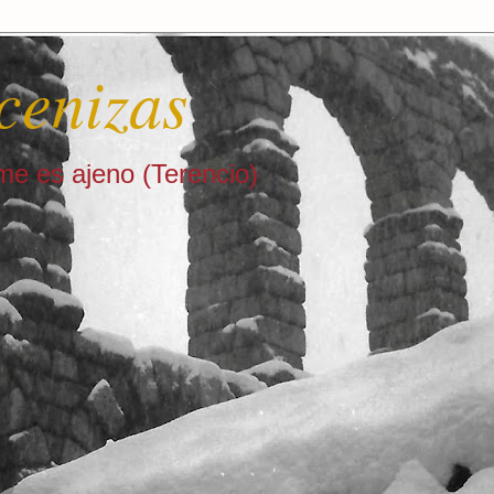
cenizas
e es ajeno (Terencio)