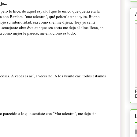
jo...
ero lo hice, de aquel español que lo único que quería era la
ula con Bardem, "mar adentro", qué película una joyita. Bueno
ojó su interioridad, era como si el me dijera, "hey yo sentí
 semejante obra ésta aunque sea corta me deja el alma llena, en
ta como mejor le parece, me emocionó es todo.
cosas. A veces es así, a veces no. A los veinte casi todos estamos
P
E
 parecido a lo que sentiste con "Mar adentro", me deja sin