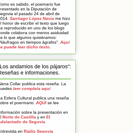
omo es sabido, el poemario fue
resentado en la Diputación de
egovia el pasado 24 de abril de
2014.
Santiago López Navia
me hizo
l honor de escribir el texto que luego
a reproducido en uno de los blogs
onde colabora con menos asiduidad
e lo que algunos quisiéramos:
Náufragos en tiempos ágrafos".
Aquí
e puede leer dicho texto.
"Los andamios de los pájaros":
Reseñas e informaciones.
lena Collar publica esta reseña. La
puedes
leer completa aquí
a Esfera Cultural publica una reseña
obre el poermario.
AQUI
se lee
nformación sobre la presentación en
el
Norte de Castilla
y en
El
Adelantado de Segovia
ntrevista en
Radio Segovia