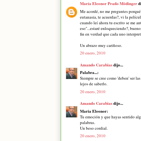
María Eleonor Prado Mödinger
di
Me acordé, no me preguntes porqué p
eutanasia, te acuerdas?, vi la pelíc
cuando leí ahora tu escrito se me ant
eso"...estaré enloqueciendo?, bueno,
fin en verdad que cada uno interpre
Un abrazo muy cariñoso.
20 enero, 2010
Amando Carabias
dijo...
Palabra...:
Siempre se cree como 'deben' ser las 
lejos de saberlo.
20 enero, 2010
Amando Carabias
dijo...
Maria Eleonor:
Tu emoción y que hayas sentido algo
palabras.
Un beso cordial.
20 enero, 2010