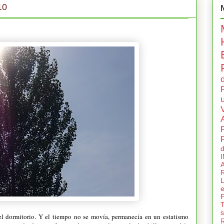
10
d
d
A
R
F
el dormitorio. Y el tiempo no se movía, permanecía en un estatismo
R