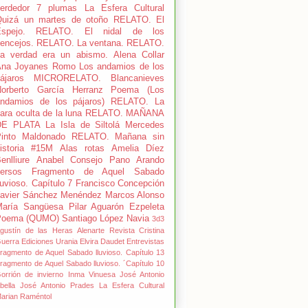
erdedor
7 plumas La Esfera Cultural
uizá un martes de otoño
RELATO. El
spejo.
RELATO. El nidal de los
encejos.
RELATO. La ventana.
RELATO.
a verdad era un abismo.
Alena Collar
Ana Joyanes Romo
Los andamios de los
ájaros
MICRORELATO. Blancanieves
orberto García Herranz
Poema (Los
ndamios de los pájaros)
RELATO. La
ara oculta de la luna
RELATO. MAÑANA
DE PLATA
La Isla de Siltolá
Mercedes
into Maldonado
RELATO. Mañana sin
istoria
#15M
Alas rotas
Amelia Díez
enlliure
Anabel Consejo Pano
Arando
ersos
Fragmento de Aquel Sabado
luvioso. Capítulo 7
Francisco Concepción
avier Sánchez Menéndez
Marcos Alonso
María Sangüesa
Pilar Aguarón Ezpeleta
Poema (QUMO)
Santiago López Navia
3d3
gustín de las Heras
Alenarte Revista
Cristina
uerra
Ediciones Urania
Elvira Daudet
Entrevistas
ragmento de Aquel Sabado lluvioso. Capítulo 13
ragmento de Aquel Sabado lluvioso. ´Capítulo 10
orrión de invierno
Inma Vinuesa
José Antonio
bella
José Antonio Prades
La Esfera Cultural
arian Raméntol