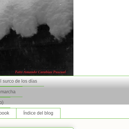
l surco de los días
n marcha
o)
book
Índice del blog