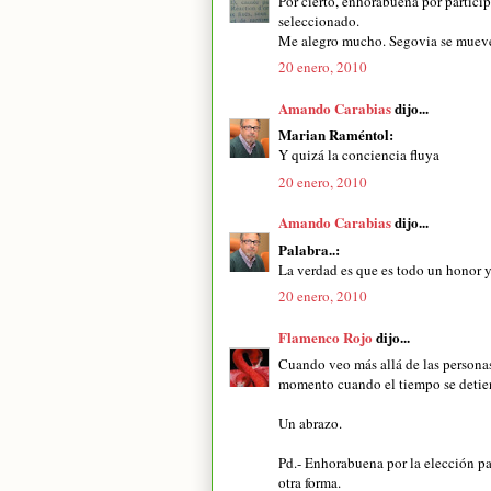
Por cierto, enhorabuena por particip
seleccionado.
Me alegro mucho. Segovia se muev
20 enero, 2010
Amando Carabias
dijo...
Marian Raméntol:
Y quizá la conciencia fluya
20 enero, 2010
Amando Carabias
dijo...
Palabra..:
La verdad es que es todo un honor y
20 enero, 2010
Flamenco Rojo
dijo...
Cuando veo más allá de las personas
momento cuando el tiempo se detie
Un abrazo.
Pd.- Enhorabuena por la elección par
otra forma.