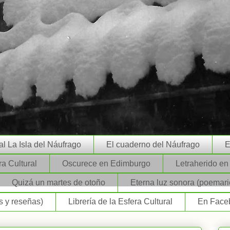
ial La Isla del Náufrago
El cuaderno del Náufrago
E
ra Cultural
Oscurece en Edimburgo
Letraherido e
Quizá un martes de otoño
Eterna luz sonora (poemari
 y reseñas)
Librería de la Esfera Cultural
En Face