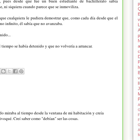
, pues desde que fue un buen estudiante de bachillerato sabía
p
e, ni siquiera cuando parece que se inmoviliza.
Q
E
 que cualquiera le pudiera demostrar que, como cada día desde que el
v
no infinito, él sabía que no avanzaba.
L
uido...
p
N
l tiempo se había detenido y que no volvería a arrancar.
a
c
P
h
B
v
l
J
A
G
o miraba al tiempo desde la ventana de mi habitación y creía
F
ivoqué. Creí saber como "debían" ser las cosas.
F
G
A
M